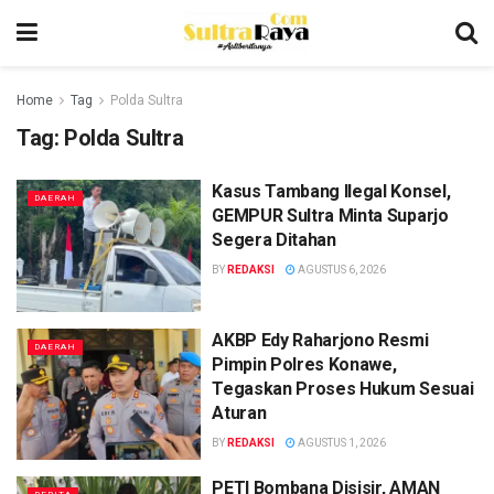
Home
Tag
Polda Sultra
Tag:
Polda Sultra
Kasus Tambang Ilegal Konsel,
DAERAH
GEMPUR Sultra Minta Suparjo
Segera Ditahan
BY
REDAKSI
AGUSTUS 6, 2026
AKBP Edy Raharjono Resmi
DAERAH
Pimpin Polres Konawe,
Tegaskan Proses Hukum Sesuai
Aturan
BY
REDAKSI
AGUSTUS 1, 2026
PETI Bombana Disisir, AMAN