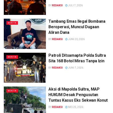
BY
REDAKSI
JULI 7, 2026
Tambang Emas Ilegal Bombana
BERITA
Beroperasi, Muncul Dugaan
Aliran Dana
BY
REDAKSI
JUNI 20, 2026
Patroli Ditsamapta Polda Sultra
BERITA
Sita 168 Botol Miras Tanpa Izin
BY
REDAKSI
JUNI 7, 2026
Aksi di Mapolda Sultra, MAP
BERITA
HUKUM Desak Pengusutan
Tuntas Kasus Eks Sekwan Konut
BY
REDAKSI
MEI 25, 2026