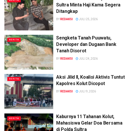
BERITA
Sultra Minta Haji Kama Segera
Ditangkap
BY
REDAKSI
JULI 25, 2026
Sengketa Tanah Puuwatu,
BERITA
Developer dan Dugaan Bank
Tanah Disorot
BY
REDAKSI
JULI 24, 2026
Aksi Jilid II, Koalisi Aktivis Tuntut
BERITA
Kapolres Kolut Dicopot
BY
REDAKSI
JULI 9, 2026
Kaburnya 11 Tahanan Kolut,
BERITA
Mahasiswa Gelar Doa Bersama
di Polda Sultra