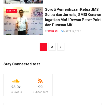
Soroti Pemeriksaan Ketua JMSI
BERITA
Sultra dan Jurnalis, SMSI Konawe
Ingatkan MoU Dewan Pers–Polri
dan Putusan MK
BY
REDAKSI
MARET 12, 2026
1
2
Stay Connected test
23.9k
99
Followers
Subscribers