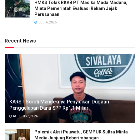
HMKS Tolak RKAB PT Macika Mada Madana,
Minta Pemerintah Evaluasi Rekam Jejak
Perusahaan
JULI 6, 2026
Recent News
KARST Soroti Mandeknya Penyidikan Dugaan
Penggelapan Dana SPP Rp1,1 Miliar
AGUSTUS 7, 2026
Polemik Aksi Puuwatu, GEMPUR Sultra Minta
Media Junjung Keberimbangan