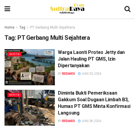
Home
Tag
PT Gerbang Multi Sejahtera
Tag:
PT Gerbang Multi Sejahtera
Warga Laonti Protes Jetty dan
BERITA
Jalan Hauling PT GMS, Izin
Dipertanyakan
BY
REDAKSI
JUNI 30, 2026
Diminta Bukti Pemeriksaan
BERITA
Gakkum Soal Dugaan Limbah B3,
Humas PT GMS Minta Konfirmasi
Langsung
BY
REDAKSI
JUNI 28, 2026