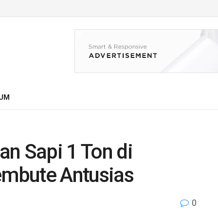
UM
n Sapi 1 Ton di
mbute Antusias
0