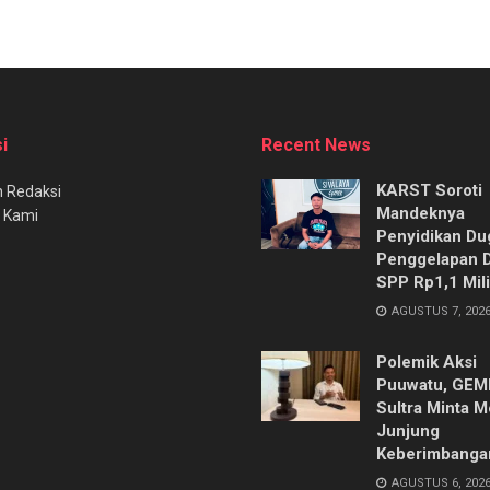
i
Recent News
KARST Soroti
 Redaksi
Mandeknya
 Kami
Penyidikan Du
Penggelapan 
SPP Rp1,1 Mili
AGUSTUS 7, 202
Polemik Aksi
Puuwatu, GE
Sultra Minta M
Junjung
Keberimbanga
AGUSTUS 6, 202