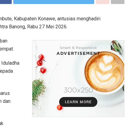
bute, Kabupaten Konawe, antusias menghadiri
htra Banong, Rabu 27 Mei 2026.
rban
tempat.
 Iduladha
kepada
harus
n dan
uk