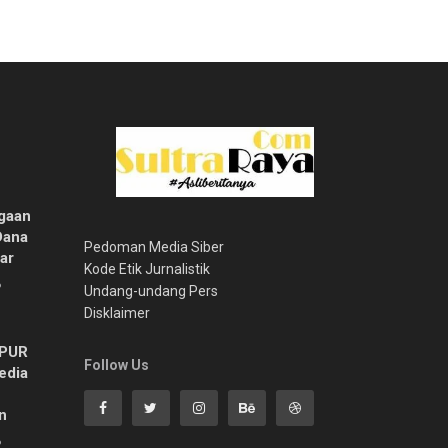
gaan
Dana
Pedoman Media Siber
ar
Kode Etik Jurnalistik
6
Undang-undang Pers
Disklaimer
MPUR
Follow Us
edia
n
6