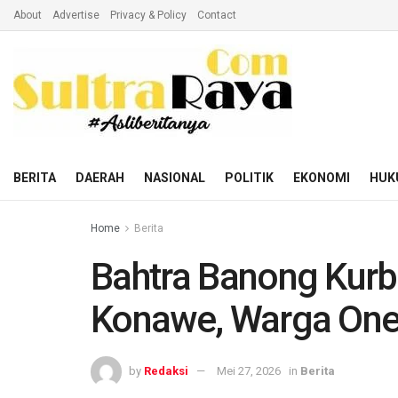
About
Advertise
Privacy & Policy
Contact
BERITA
DAERAH
NASIONAL
POLITIK
EKONOMI
HUK
Home
Berita
Bahtra Banong Kurba
Konawe, Warga One
by
Redaksi
Mei 27, 2026
in
Berita