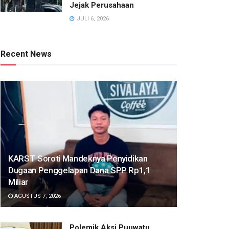
Jejak Perusahaan
JULI 6, 2026
Recent News
KARST Soroti Mandeknya Penyidikan
Dugaan Penggelapan Dana SPP Rp1,1
Miliar
AGUSTUS 7, 2026
Polemik Aksi Puuwatu,