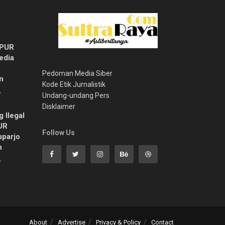
MPUR
edia
Pedoman Media Siber
n
Kode Etik Jurnalistik
6
Undang-undang Pers
Disklaimer
 Ilegal
UR
Follow Us
uparjo
n
6
About
Advertise
Privacy & Policy
Contact