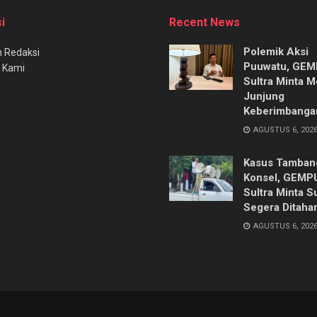
i
Recent News
Polemik Aksi
 Redaksi
Puuwatu, GE
 Kami
Sultra Minta M
Junjung
Keberimbanga
AGUSTUS 6, 202
Kasus Tambang
Konsel, GEMP
Sultra Minta S
Segera Ditaha
AGUSTUS 6, 202