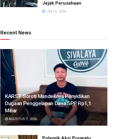
Jejak Perusahaan
JULI 6, 2026
Recent News
KARST Soroti Mandeknya Penyidikan
Dugaan Penggelapan Dana SPP Rp1,1
Miliar
AGUSTUS 7, 2026
Polemik Aksi Puuwatu,