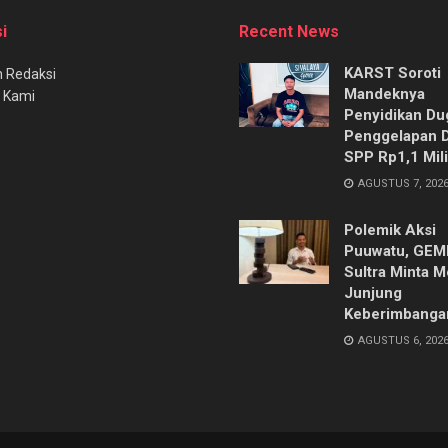
i
Recent News
KARST Soroti
 Redaksi
Mandeknya
 Kami
Penyidikan Du
Penggelapan 
SPP Rp1,1 Mili
AGUSTUS 7, 202
Polemik Aksi
Puuwatu, GE
Sultra Minta M
Junjung
Keberimbanga
AGUSTUS 6, 202