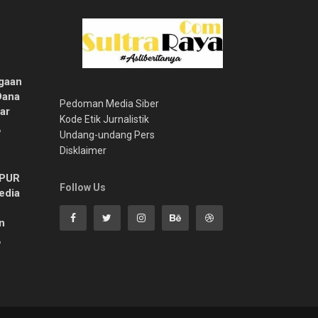
gaan
Dana
Pedoman Media Siber
ar
Kode Etik Jurnalistik
6
Undang-undang Pers
Disklaimer
MPUR
Follow Us
edia
n
6