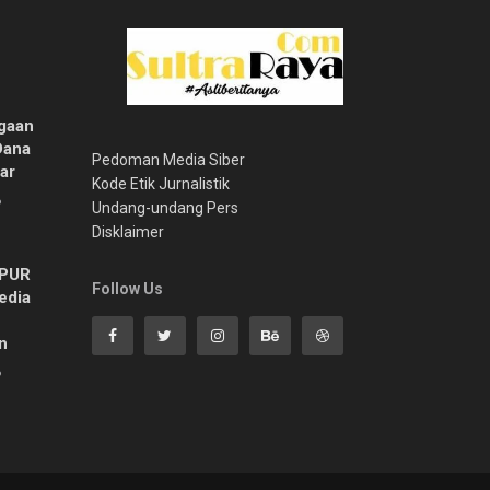
gaan
Dana
Pedoman Media Siber
ar
Kode Etik Jurnalistik
6
Undang-undang Pers
Disklaimer
MPUR
Follow Us
edia
n
6