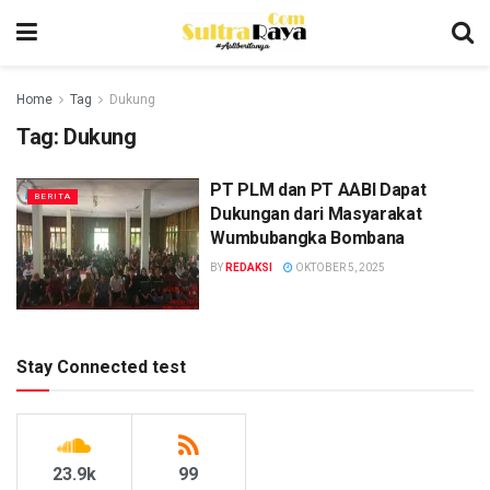
Home
Tag
Dukung
Tag:
Dukung
PT PLM dan PT AABI Dapat
BERITA
Dukungan dari Masyarakat
Wumbubangka Bombana
BY
REDAKSI
OKTOBER 5, 2025
Stay Connected test
23.9k
99