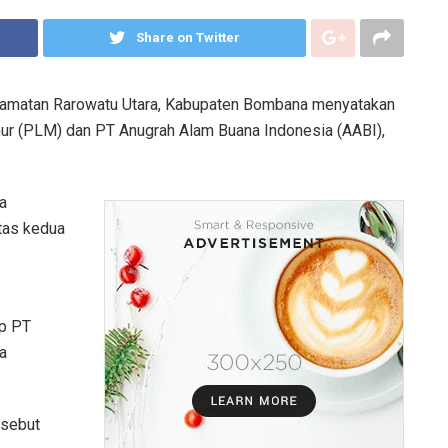
Share on Twitter
matan Rarowatu Utara, Kabupaten Bombana menyatakan
r (PLM) dan PT Anugrah Alam Buana Indonesia (AABI),
a
tas kedua
ap PT
a
rsebut