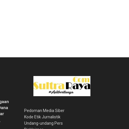
gaan
Dana
Pedoman Media Siber
ar
Kode Etik Jurnalistik
6
Undang-undang Pers