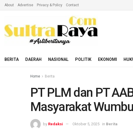
About
Advertise
Privacy & Policy
Contact
BERITA
DAERAH
NASIONAL
POLITIK
EKONOMI
HUK
Home
Berita
PT PLM dan PT AABI
Masyarakat Wumb
by
Redaksi
Oktober 5, 2025
in
Berita