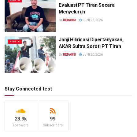
BERITA
Evaluasi PT Tiran Secara
Menyeluruh
BY
REDAKSI
JUNI 22, 2026
Janji Hilirisasi Dipertanyakan,
BERITA
AKAR Sultra Soroti PT Tiran
BY
REDAKSI
JUNI 20, 2026
Stay Connected test
23.9k
99
Followers
Subscribers