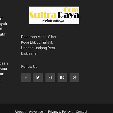
ri
syah
ai
utif
Pedoman Media Siber
6
Kode Etik Jurnalistik
Undang-undang Pers
Disklaimer
gaan
Follow Us
Dana
ar
6
About
Advertise
Privacy & Policy
Contact