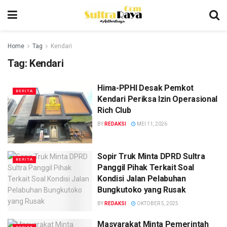
Home
Tag
Kendari
Tag:
Kendari
Hima-PPHI Desak Pemkot
BERITA
Kendari Periksa Izin Operasional
Rich Club
BY
REDAKSI
MEI 11, 2026
Sopir Truk Minta DPRD Sultra
BERITA
Panggil Pihak Terkait Soal
Kondisi Jalan Pelabuhan
Bungkutoko yang Rusak
BY
REDAKSI
OKTOBER 5, 2025
Masyarakat Minta Pemerintah