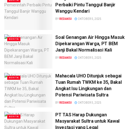
BERITA
Perbaiki Pintu Tanggul Banjir
Wanggu Kendari
BY
REDAKSI
OKTOBER 5, 2025
Soal Genangan Air Hingga Masuk
BERITA
Dipekarangan Warga, PT BEM
Janji Bakal Normalisasi Kali
BY
REDAKSI
OKTOBER 5, 2025
Mahacala UHO Ditunjuk sebagai
BERITA
Tuan Rumah TWKM ke 35, Bakal
Angkat Isu Lingkungan dan
Potensi Pariwisata Sultra
BY
REDAKSI
OKTOBER 5, 2025
PT TAS Harap Dukungan
BERITA
Masyarakat Sultra untuk Kawal
Investasi yang Legal