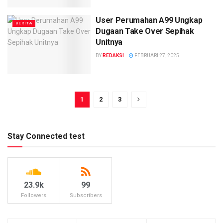
User Perumahan A99 Ungkap
BERITA
Dugaan Take Over Sepihak
Unitnya
BY
REDAKSI
FEBRUARI 27, 2025
1
2
3
Stay Connected test
23.9k
99
Followers
Subscribers