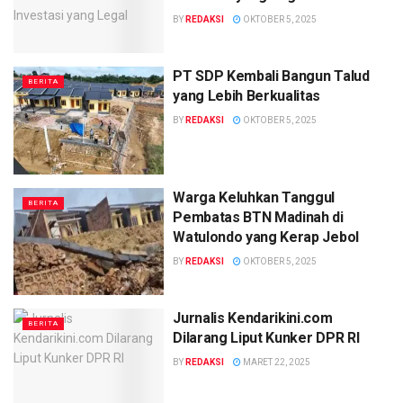
BY
REDAKSI
OKTOBER 5, 2025
PT SDP Kembali Bangun Talud
BERITA
yang Lebih Berkualitas
BY
REDAKSI
OKTOBER 5, 2025
Warga Keluhkan Tanggul
BERITA
Pembatas BTN Madinah di
Watulondo yang Kerap Jebol
BY
REDAKSI
OKTOBER 5, 2025
Jurnalis Kendarikini.com
BERITA
Dilarang Liput Kunker DPR RI
BY
REDAKSI
MARET 22, 2025