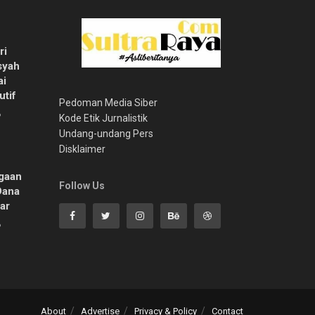
ri
syah
ai
utif
Pedoman Media Siber
6
Kode Etik Jurnalistik
Undang-undang Pers
Disklaimer
gaan
Follow Us
Dana
ar
6
About
Advertise
Privacy & Policy
Contact