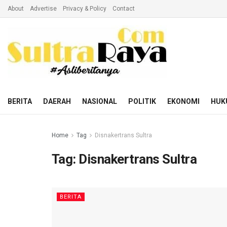
About
Advertise
Privacy & Policy
Contact
BERITA
DAERAH
NASIONAL
POLITIK
EKONOMI
HUK
Home
Tag
Disnakertrans Sultra
Tag:
Disnakertrans Sultra
BERITA