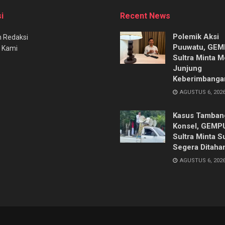
i
Recent News
Polemik Aksi
 Redaksi
Puuwatu, GE
 Kami
Sultra Minta M
Junjung
Keberimbanga
AGUSTUS 6, 202
Kasus Tambang
Konsel, GEMP
Sultra Minta S
Segera Ditaha
AGUSTUS 6, 202