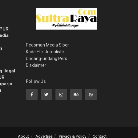
MPUR
edia
Pedoman Media Siber
n
Kode Etik Jurnalistik
6
Undang-undang Pers
Disklaimer
 Ilegal
UR
Follow Us
uparjo
n
6
About
Advertise
Privacy & Policy
Contact