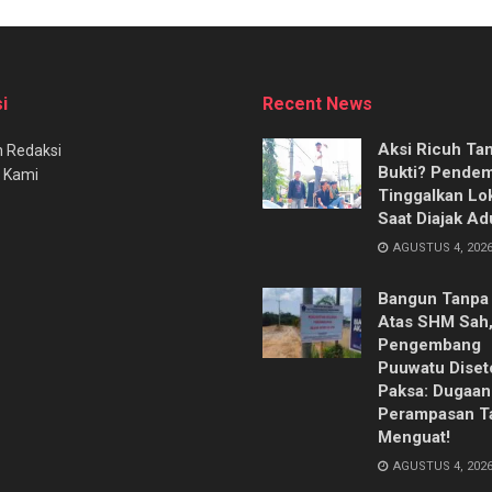
i
Recent News
Aksi Ricuh Ta
 Redaksi
Bukti? Pende
 Kami
Tinggalkan Lo
Saat Diajak Ad
AGUSTUS 4, 202
Bangun Tanpa I
Atas SHM Sah
Pengembang
Puuwatu Diset
Paksa: Dugaan
Perampasan T
Menguat!
AGUSTUS 4, 202