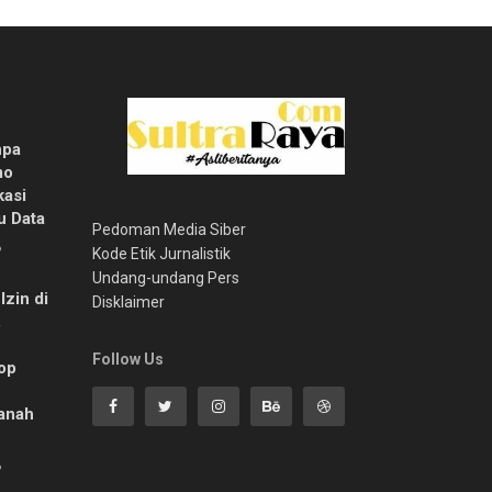
npa
mo
kasi
u Data
Pedoman Media Siber
6
Kode Etik Jurnalistik
Undang-undang Pers
zin di
Disklaimer
,
Follow Us
op
anah
6