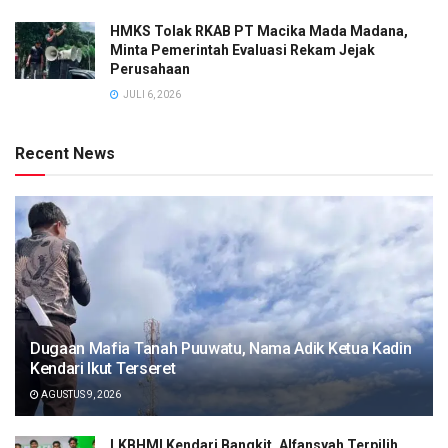
HMKS Tolak RKAB PT Macika Mada Madana,
Minta Pemerintah Evaluasi Rekam Jejak
Perusahaan
JULI 6, 2026
Recent News
Dugaan Mafia Tanah Puuwatu, Nama Adik Ketua Kadin
Kendari Ikut Terseret
AGUSTUS 9, 2026
LKBHMI Kendari Bangkit, Alfansyah Terpilih