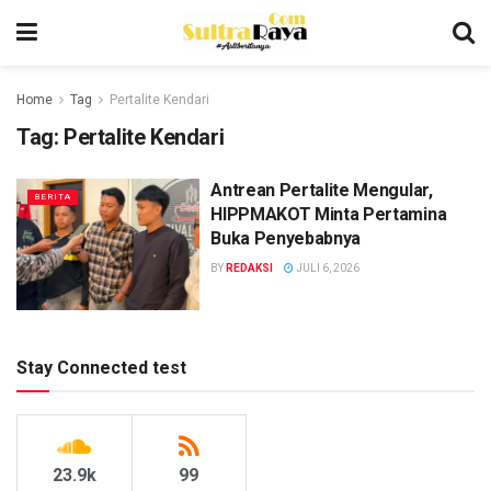
Home
Tag
Pertalite Kendari
Tag:
Pertalite Kendari
Antrean Pertalite Mengular,
BERITA
HIPPMAKOT Minta Pertamina
Buka Penyebabnya
BY
REDAKSI
JULI 6, 2026
Stay Connected test
23.9k
99