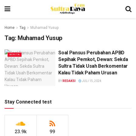
Home
Tag
Muhamad Yusup
Tag:
Muhamad Yusup
Soal Pansus Perubahan APBD
BERITA
Sepihak Pemkot, Dewan: Sekda
Sultra Tidak Usah Berkomentar
Kalau Tidak Paham Urusan
BY
REDAKSI
JULI 15, 2024
Stay Connected test
23.9k
99