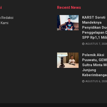
i
Recent News
KARST Soroti
 Redaksi
Mandeknya
 Kami
Penyidikan Du
Penggelapan 
SPP Rp1,1 Mili
AGUSTUS 7, 202
Polemik Aksi
Puuwatu, GE
Sultra Minta M
Junjung
Keberimbanga
AGUSTUS 6, 202