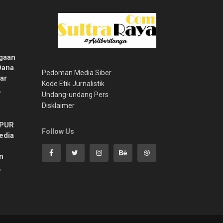
gaan
Dana
Pedoman Media Siber
ar
Kode Etik Jurnalistik
6
Undang-undang Pers
Disklaimer
MPUR
Follow Us
edia
n
6